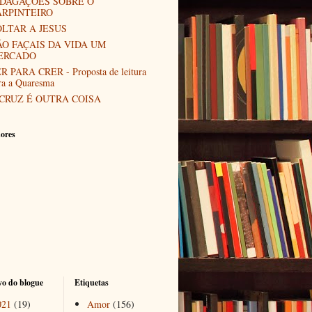
NDAGAÇÕES SOBRE O
ARPINTEIRO
LTAR A JESUS
O FAÇAIS DA VIDA UM
ERCADO
R PARA CRER - Proposta de leitura
ra a Quaresma
CRUZ É OUTRA COISA
ores
o do blogue
Etiquetas
021
(19)
Amor
(156)