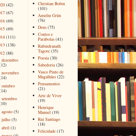
Christian Bobin
020
(42)
(101)
017
(67)
Anselm Grün
(76)
016
(69)
Deus
(75)
015
(69)
Contos e
014
(111)
Parábolas
(41)
013
(138)
Rabindranath
Tagore
(35)
012
(88)
Poesia
(30)
dezembro
►
(12)
Sabedoria
(26)
Vasco Pinto de
novembro
►
Magalhães
(22)
(14)
Pensamentos
outubro
►
(21)
(14)
Arte de Viver
setembro
►
(19)
(10)
Henrique
agosto
(5)
►
Manuel
(19)
Rui Santiago
julho
(5)
►
(18)
abril
(1)
►
Felicidade
(17)
março
(4)
▼