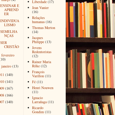
Liberdade
(17)
ENSINAR E
Jean Vanier
APREND
(16)
ER
Relações
INDIVIDUA
humanas
(16)
LISMO
Thomas Merton
SEMELHA
(14)
NÇAS
Jacques
Philippe
(13)
SER
CRISTÃO
Jovens
Redentoristas
fevereiro
►
(12)
(10)
Rainer Maria
Rilke
(12)
janeiro
(13)
►
François
011
(140)
Varillon
(11)
010
(141)
Fé
(11)
Henri Nouwen
009
(167)
(11)
008
(166)
Ignacio
007
(140)
Larrañaga
(11)
Ricardo
Gondim
(11)