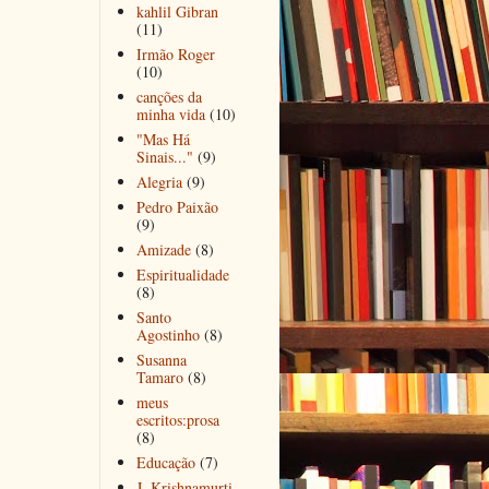
kahlil Gibran
(11)
Irmão Roger
(10)
canções da
minha vida
(10)
"Mas Há
Sinais..."
(9)
Alegria
(9)
Pedro Paixão
(9)
Amizade
(8)
Espiritualidade
(8)
Santo
Agostinho
(8)
Susanna
Tamaro
(8)
meus
escritos:prosa
(8)
Educação
(7)
J. Krishnamurti