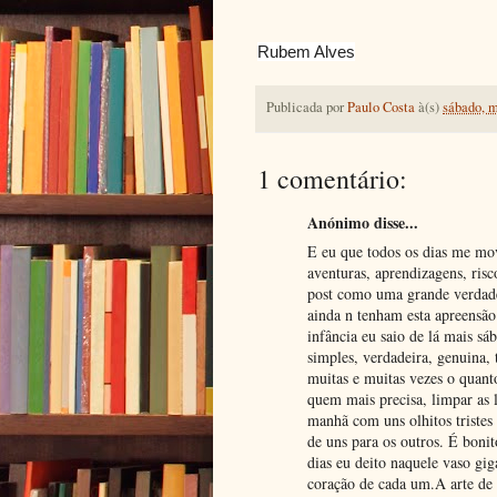
Rubem Alves
Publicada por
Paulo Costa
à(s)
sábado, m
1 comentário:
Anónimo disse...
E eu que todos os dias me mo
aventuras, aprendizagens, risco
post como uma grande verdade.
ainda n tenham esta apreensão
infância eu saio de lá mais s
simples, verdadeira, genuina,
muitas e muitas vezes o quant
quem mais precisa, limpar as 
manhã com uns olhitos tristes 
de uns para os outros. É bonit
dias eu deito naquele vaso gig
coração de cada um.A arte de 