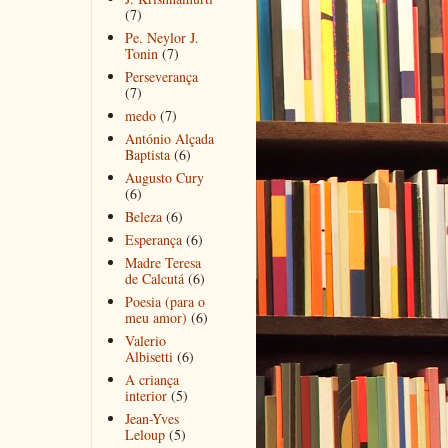
(7)
Pe. Neylor J.
Tonin
(7)
Perseverança
(7)
medo
(7)
António Alçada
Baptista
(6)
Augusto Cury
(6)
Beleza
(6)
Esperança
(6)
Madre Teresa
de Calcutá
(6)
Poesia (para o
meu amor)
(6)
Valerio
Albisetti
(6)
A criança
interior
(5)
Jean-Yves
Leloup
(5)