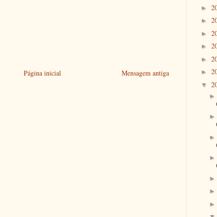
2
►
2
►
2
►
2
►
2
►
2
►
Página inicial
Mensagem antiga
2
▼