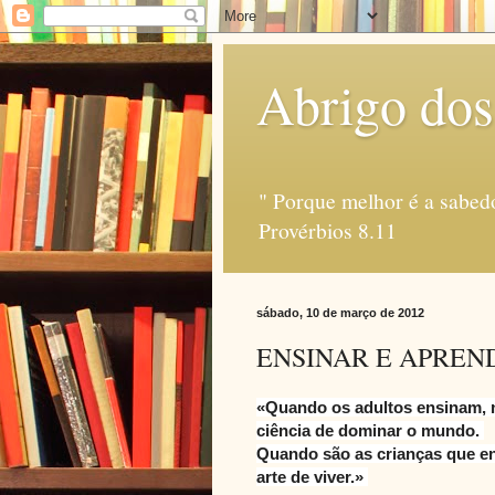
Abrigo dos
" Porque melhor é a sabedo
Provérbios 8.11
sábado, 10 de março de 2012
ENSINAR E APREN
«Quando os adultos ensinam, 
ciência de dominar o mundo.
Quando são as crianças que e
arte de viver.»